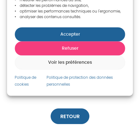
Contact
• détecter les problèmes de navigation,
• optimiser les performances techniques ou l'ergonomie,
• analyser des contenus consultés.
Tribunal des comptes du Cap-Vert
Prédio da Diocesana Center CP n° 126 Praia
Accepter
Tél
+ 238 62 35 52, 62 64 91
Refuser
Courriel
Voir les préférences
tcontascaboverde@tcontas.gov.cv
Site internet
Politique de
Politique de protection des données
http://www.tribunalcontas.cv/
cookies
personnelles
RETOUR