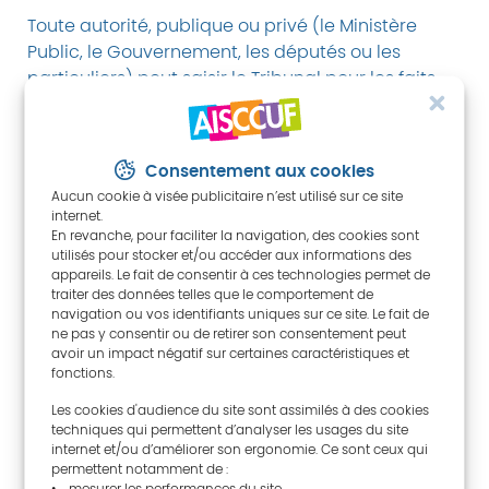
Toute autorité, publique ou privé (le Ministère
Public, le Gouvernement, les députés ou les
particuliers) peut saisir le Tribunal pour les faits
qu’ils ont connus dans l’exercice de leur fonction,
constitutifs d’infractions financières punies par le
Tribunal. L’article 32 du décret loi n° 47/89 précise
Consentement aux cookies
que la demande doit être faite par écrit, et doit
Aucun cookie à visée publicitaire n’est utilisé sur ce site
mentionner les dispositions légales violées.
internet.
En revanche, pour faciliter la navigation, des cookies sont
utilisés pour stocker et/ou accéder aux informations des
Pour plus d’informations concernant ses
appareils. Le fait de consentir à ces technologies permet de
traiter des données telles que le comportement de
attributions, son organisation et son
navigation ou vos identifiants uniques sur ce site. Le fait de
fonctionnement consultez
le site de
ne pas y consentir ou de retirer son consentement peut
l’institution
avoir un impact négatif sur certaines caractéristiques et
fonctions.
Les cookies d'audience du site sont assimilés à des cookies
techniques qui permettent d’analyser les usages du site
internet et/ou d’améliorer son ergonomie. Ce sont ceux qui
permettent notamment de :
• mesurer les performances du site,