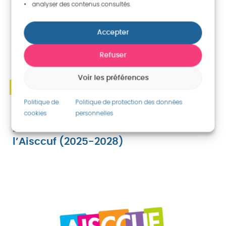
• analyser des contenus consultés.
Accepter
Refuser
Voir les préférences
Politique de
Politique de protection des données
14 Avr. 2025
cookies
personnelles
Découvrez le nouveau Bureau de
l’Aisccuf (2025-2028)