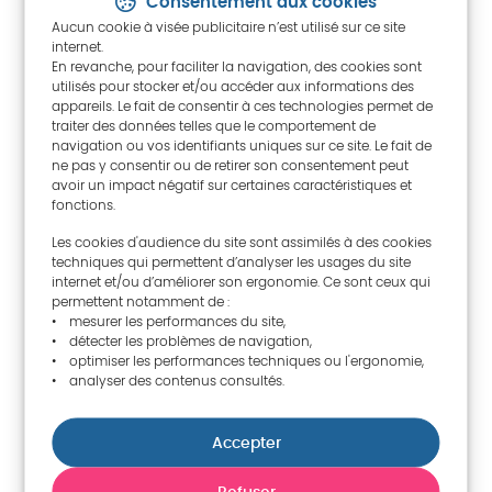
Consentement aux cookies
Adresse mail n°2 :
jcmaloa@hotmail.com
Aucun cookie à visée publicitaire n’est utilisé sur ce site
internet.
En revanche, pour faciliter la navigation, des cookies sont
utilisés pour stocker et/ou accéder aux informations des
appareils. Le fait de consentir à ces technologies permet de
traiter des données telles que le comportement de
Contact
navigation ou vos identifiants uniques sur ce site. Le fait de
ne pas y consentir ou de retirer son consentement peut
avoir un impact négatif sur certaines caractéristiques et
Tribunal Administratif du Mozambique
fonctions.
Rua Mateus Sansão Muthemba, nº 65
254 Maputo
Les cookies d'audience du site sont assimilés à des cookies
techniques qui permettent d’analyser les usages du site
Tél
internet et/ou d’améliorer son ergonomie. Ce sont ceux qui
permettent notamment de :
+ 258 21 49 03 74, 49 01 70/1
• mesurer les performances du site,
• détecter les problèmes de navigation,
Courriel
• optimiser les performances techniques ou l'ergonomie,
ta@tvcabo.co.mz
• analyser des contenus consultés.
Site internet
https://www.ta.gov.mz
Accepter