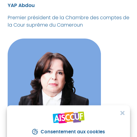
YAP Abdou
Premier président de la Chambre des comptes de
la Cour suprême du Cameroun
Consentement aux cookies
2e vice-présidence