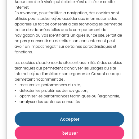
Aucun cookie à visée publicitaire n’est utilisé sur ce site
internet.
Fadhila Gargouri
En revanche, pour faciliter la navigation, des cookies sont
utilisés pour stocker et/ou accéder aux informations des
Vice-première présidente de la Cour des
appareils. Le fait de consentir à ces technologies permet de
comptes de Tunisie
traiter des données telles que le comportement de
navigation ou vos identifiants uniques sur ce site. Le fait de
ne pas y consentir ou de retirer son consentement peut
avoir un impact négatif sur certaines caractéristiques et
fonctions.
Les cookies d'audience du site sont assimilés à des cookies
techniques qui permettent d’analyser les usages du site
internet et/ou d’améliorer son ergonomie. Ce sont ceux qui
permettent notamment de :
• mesurer les performances du site,
• détecter les problèmes de navigation,
• optimiser les performances techniques ou l'ergonomie,
• analyser des contenus consultés.
Accepter
3e vice-présidence
Refuser