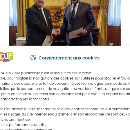
Consentement aux cookies
ie à visée publicitaire n’est utilisé sur ce site internet.
he, pour faciliter la navigation, des cookies sont utilisés pour stocker et/ou 
mations des appareils. Le fait de consentir à ces technologies permet de trait
Signature de l’accord bilatéral
elles que le comportement de navigation ou vos identifiants uniques sur ce s
e pas y consentir ou de retirer son consentement peut avoir un impact négati
entre les ISC de Roumanie et
 caractéristiques et fonctions.
du Cameroun
es d'audience du site sont assimilés à des cookies techniques qui permetten
r les usages du site internet et/ou d’améliorer son ergonomie. Ce sont ceux 
nt notamment de :
 les performances du site,