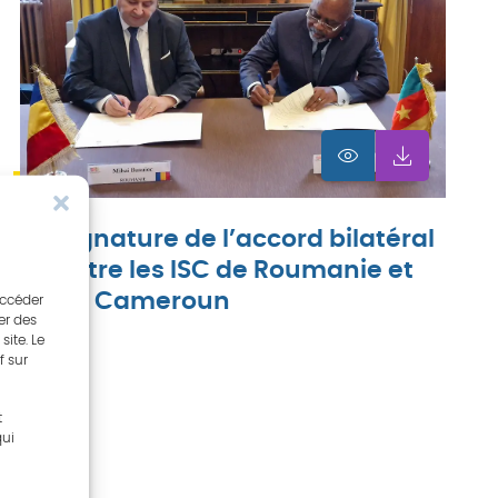
Signature de l’accord bilatéral
entre les ISC de Roumanie et
du Cameroun
accéder
er des
ite. Le
f sur
t
qui