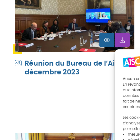
Réunion du Bureau de l’Aisccuf
décembre 2023
Aucun cook
En revanc
aux infor
données t
fait de n
certaines
Les cooki
d’analyse
permette
• mesurer