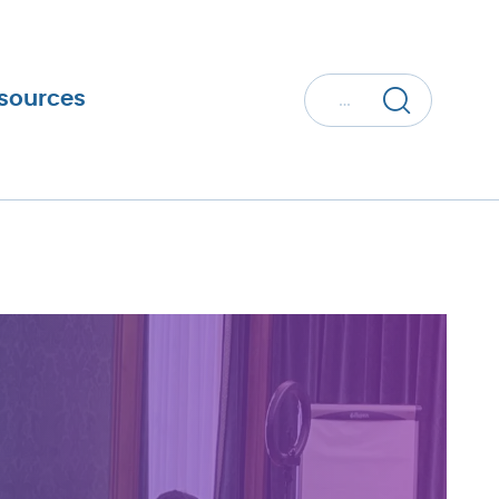
Votre
ssources
recher