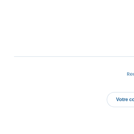
Rec
Votre
courriel
(champs
obligatoire