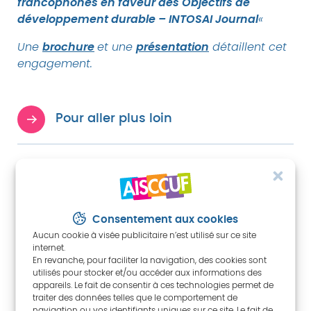
francophones en faveur des Objectifs de
développement durable – INTOSAI Journal
«
brochure
présentation
Une
et une
détaillent cet
engagement.
Pour aller plus loin
L'engagement des ISC francophones en
faveur des Objectifs de développement
durable - INTOSAI Journal
Consentement aux cookies
Aucun cookie à visée publicitaire n’est utilisé sur ce site
À télécharger
internet.
En revanche, pour faciliter la navigation, des cookies sont
utilisés pour stocker et/ou accéder aux informations des
appareils. Le fait de consentir à ces technologies permet de
L'engagement des ISC en faveur des ODD, pdf
traiter des données telles que le comportement de
navigation ou vos identifiants uniques sur ce site. Le fait de