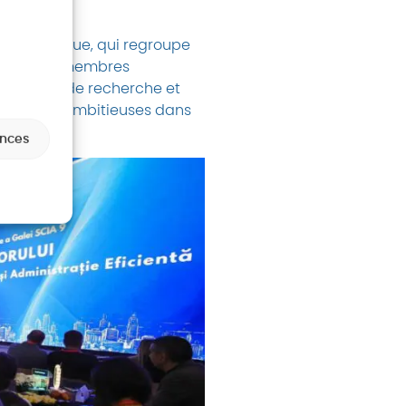
t apolitique, qui regroupe
tenaires et membres
et centres de recherche et
s les plus ambitieuses dans
ences