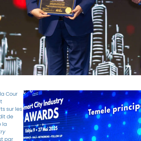
 la Cour
t
s sur les
dit de
e la
try
st par