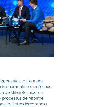
21, en effet, la Cour des
de Roumanie a mené, sous
ion de Mihai Busuioc, un
x processus de réforme
onnelle. Cette démarche a