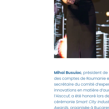
Mihai Busuioc
, président de
des comptes de Roumanie e
secrétaire du comité d’expert
innovations en matière d’au
l’Aisccuf, a été honoré lors d
cérémonie
Smart City Indus
Awards
, organisée à Bucare