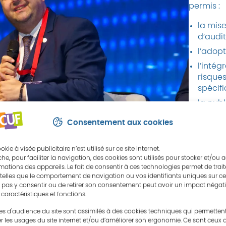
permis :
la mis
d’audit
l’adopt
l’intég
risques
spécifi
la pub
rapport
Consentement aux cookies
ie à visée publicitaire n’est utilisé sur ce site internet.
he, pour faciliter la navigation, des cookies sont utilisés pour stocker et/ou 
mations des appareils. Le fait de consentir à ces technologies permet de trait
elles que le comportement de navigation ou vos identifiants uniques sur ce s
forcé la rigueur et la qualité des contrôles, favorisant u
e pas y consentir ou de retirer son consentement peut avoir un impact négati
t.
 caractéristiques et fonctions.
es d'audience du site sont assimilés à des cookies techniques qui permetten
r les usages du site internet et/ou d’améliorer son ergonomie. Ce sont ceux 