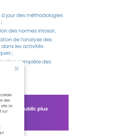
e à jour des méthodologies
 ;
ion des normes Intosai ;
ration de l’analyse des
 dans les activités
ques ;
lication complète des
s d’audit.
accéder
er des
ite. Le
n secteur public plus
f sur
t
qui