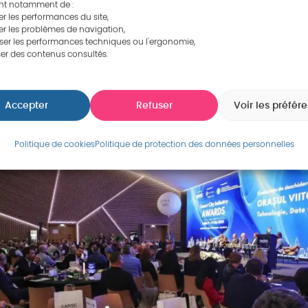
Smart City
nt notamment de :
ommunauté
 les performances du site,
r les problèmes de navigation,
st une organisation non gouvernementale, indépendante e
ser les performances techniques ou l'ergonomie,
s issus de multiples secteurs, ainsi que plus de 300 par
er des contenus consultés.
ries, conseils départementaux, entreprises, universités 
lateforme de dialogue et de reconnaissance des initiative
au niveau national qu’international.
Accepter
Refuser
Voir les préfér
Politique de cookies
Politique de protection des données personnelles