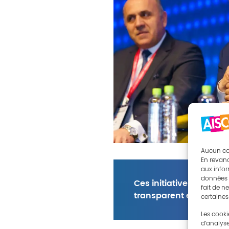
Aucun cook
En revanc
aux infor
données t
Ces initiatives ont ren
fait de n
transparent et innovan
certaines
Les cooki
d’analyse