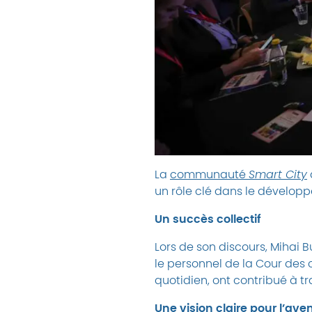
La
communauté
Smart City
un rôle clé dans le développe
Un succès collectif
Lors de son discours, Mihai B
le personnel de la Cour des
quotidien, ont contribué à tra
Une vision claire pour l’aven