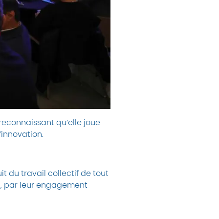
reconnaissant qu’elle joue
’innovation.
 du travail collectif de tout
ui, par leur engagement