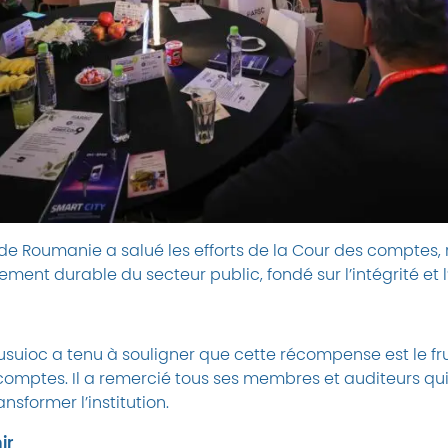
de Roumanie a salué les efforts de la Cour des comptes, 
ment durable du secteur public, fondé sur l’intégrité et l
usuioc a tenu à souligner que cette récompense est le fruit
 comptes. Il a remercié tous ses membres et auditeurs q
nsformer l’institution.
ir