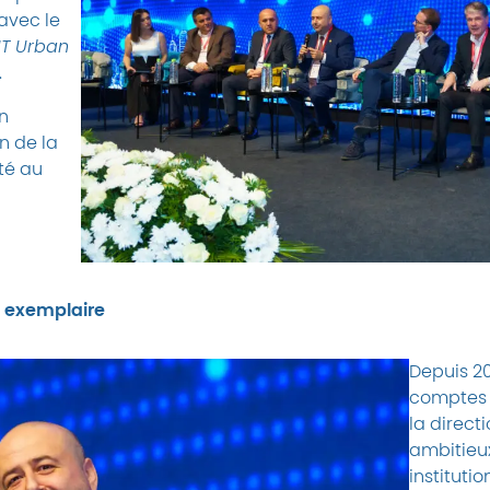
avec le
IT Urban
.
on
n de la
ité au
e exemplaire
Depuis 20
comptes 
la direct
ambitieu
instituti